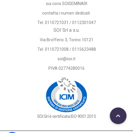
sui corsi SOISEMINARI
contatta i numeri dedicati
Tel. 0110721031 / 0112301047
SOI Srl a s.u.
Via Brofferio 3, Torino 10121
Tel. 0110721008 / 0115623488
soi@soi.it
P.IVA 02774280016
SOI Srl è certificata ISO 9001:2015